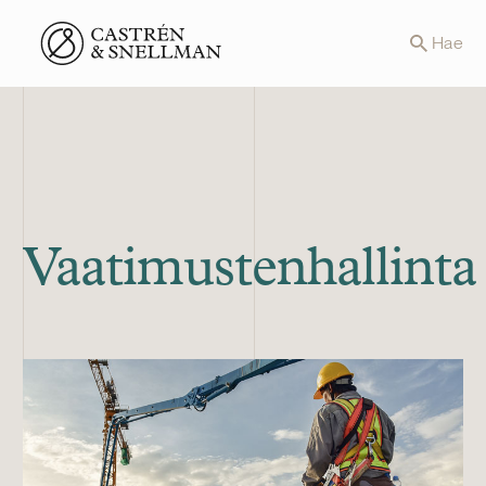
Front page
Hae
Vaatimustenhallinta