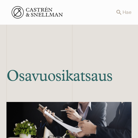
Front page
Hae
Osavuosikatsaus