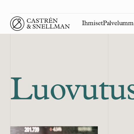
Ihmiset
Palvelumm
Front page
Luovutus