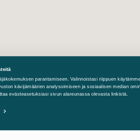
teitä
äjäkokemuksen parantamiseen. Valinnoistasi riippuen käytämme
sivuston kävijämäärien analysoimiseen ja sosiaalisen median omi
taa evästeasetuksiasi sivun alareunassa olevasta linkistä.