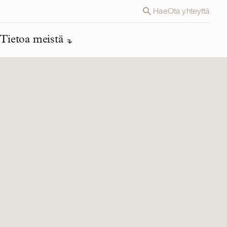
Hae
Ota yhteyttä
Tietoa meistä