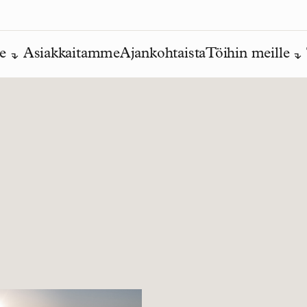
e
Asiakkaitamme
Ajankohtaista
Töihin meille