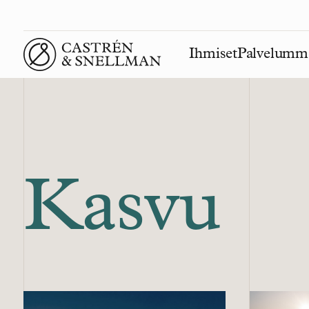
Ihmiset
Palvelumm
Front page
Kasvu