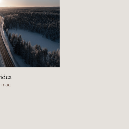
idea
inmaa