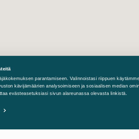
teitä
äjäkokemuksen parantamiseen. Valinnoistasi riippuen käytämme
sivuston kävijämäärien analysoimiseen ja sosiaalisen median omi
taa evästeasetuksiasi sivun alareunassa olevasta linkistä.