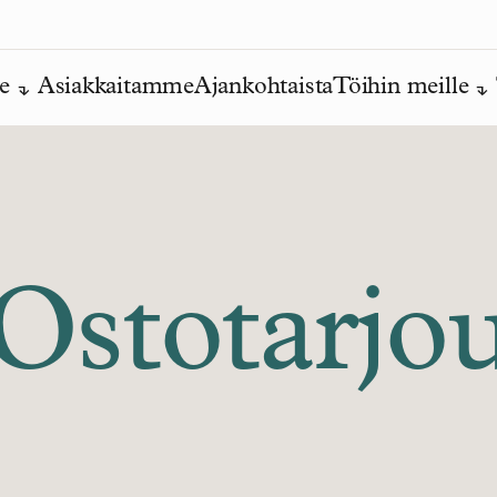
e
Asiakkaitamme
Ajankohtaista
Töihin meille
Ostotarjo