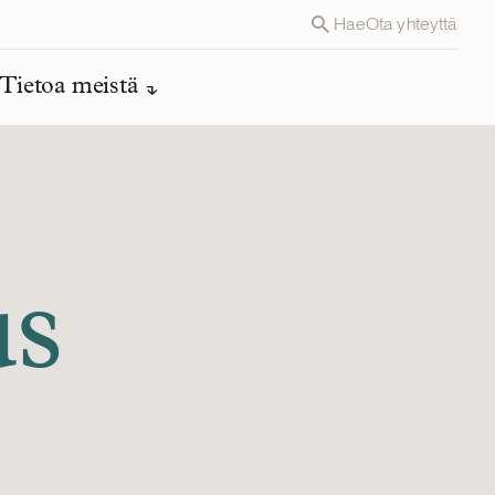
Hae
Ota yhteyttä
Tietoa meistä
us