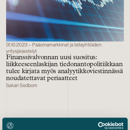
31.10.2023 – Pääomamarkkinat ja listayhtiöiden
yritysjärjestelyt
Finanssivalvonnan uusi suositus:
liikkeeseenlaskijan tiedonantopolitiikkaan
tulee kirjata myös analyytikkoviestinnässä
noudatettavat periaatteet
Sakari Sedbom