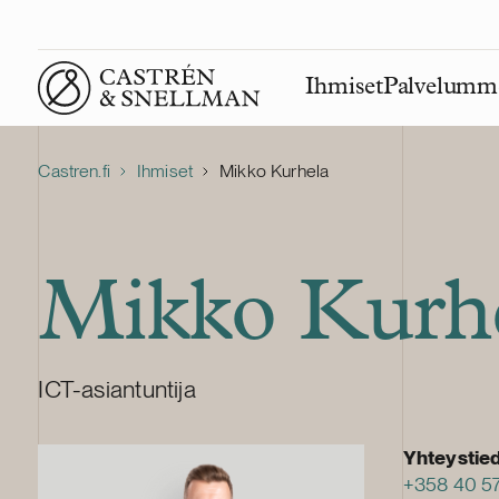
Ihmiset
Palvelumm
Front page
Castren.fi
Ihmiset
Mikko Kurhela
Mikko Kurh
ICT-asiantuntija
Yhteystie
+358 40 5