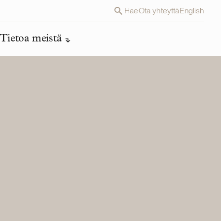
Hae
Ota yhteyttä
English
Tietoa meistä