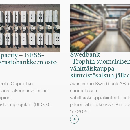
Swedbank –
pacity – BESS-
Trophin suomalaise
arastohankkeen osto
vähittäiskauppa­­­­­
kiinteistösalkun jälle
elta Capacityn
Avustimme Swedbank AB:tä 
jana rakennusvalmiina
suomalaisen
ppion
vähittäiskauppakiinteistösal
stointiprojektin (BESS)
jälleenrahoituksessa. Kiintei
Julkaistu
 Helios Nordic Energyltä.
on Trophin suomalaisten tyt
17.7.2026
ity toteuttaa hankkeen
omistuksessa. Trophi on Po
ioga Family Foundationin
johtava päivittäistavarakaup