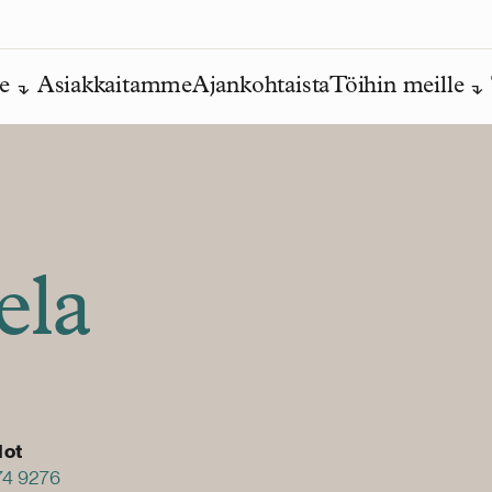
e
Asiakkaitamme
Ajankohtaista
Töihin meille
ela
dot
74 9276