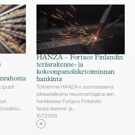
HANZA – Fortaco Finlandin
n
teräsrakenne- ja
kokoonpanoliiketoiminnan
enrahoitus
hankinta
(publ)
Toimimme HANZA:n suomalaisena
oikeudellisena neuvonantajana sen
kun
hankkiessa Fortaco Finlandin
stösalkku
teräsrakenne- ja
Julkaistu
äryhtiöiden
kokoonpanoliiketoiminnat. Järjestely
15.7.2026
hjoismaiden
toteutetaan liiketoiminta- ja
pavetoisiin
osakekauppana, ja se kattaa Fortaco