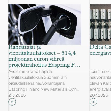
Rahoittajat ja
Delta Ca
vientitakuulaitokset – 514,4
energiav
miljoonan euron vihreä
projektirahoitus Easpring Finland
New Materialsin CAM-
Avustimme rahoittajia ja
Toimimme D
tehtaalle
vientitakuulaitoksia Suomen lain
neuvonanta
oikeudellisena neuvonantajana
olevan Kar
Easpring Finland New Materials Oy:n
energiavara
Julkaistu
Julkaistu
Kotkaan rakennettavan
21.7.2026
hankinnassa
20.7.2026
katodiaktiivimateriaalia (CAM)
Delta Capac
valmistavan tehtaan kehittämiseen ja
yhdessä Str