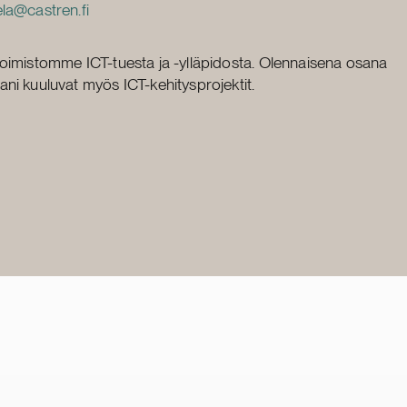
la@castren.fi
oimistomme ICT-tuesta ja -ylläpidosta. Olennaisena osana
ni kuuluvat myös ICT-kehitysprojektit.