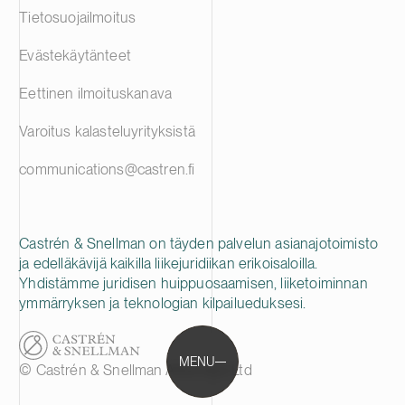
Tietosuojailmoitus
Evästekäytänteet
Eettinen ilmoituskanava
Varoitus kalasteluyrityksistä
communications@castren.fi
Castrén & Snellman on täyden palvelun asianajotoimisto
ja edelläkävijä kaikilla liikejuridiikan erikoisaloilla.
Yhdistämme juridisen huippuosaamisen, liiketoiminnan
ymmärryksen ja teknologian kilpailueduksesi.
MENU
© Castrén & Snellman Attorneys Ltd