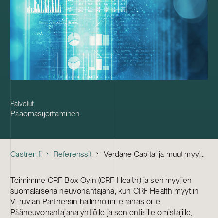
Palvelut
Pääomasijoittaminen
Castren.fi
Referenssit
Verdane Capital ja muut myyjät – CRF Healthin myynti Vitruvian Partnersille
Toimimme CRF Box Oy:n (CRF Health) ja sen myyjien
suomalaisena neuvonantajana, kun CRF Health myytiin
Vitruvian Partnersin hallinnoimille rahastoille.
Pääneuvonantajana yhtiölle ja sen entisille omistajille,