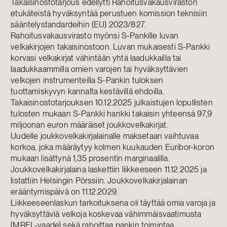
Takaisinostotarjous edellytti Rahoitusvakausviraston
etukäteistä hyväksyntää perustuen komission teknisiin
sääntelystandardeihin (EU) 2023/827.
Rahoitusvakausvirasto myönsi S-Pankille luvan
velkakirjojen takaisinostoon. Luvan mukaisesti S-Pankki
korvasi velkakirjat vähintään yhtä laadukkailla tai
laadukkaammilla omien varojen tai hyväksyttävien
velkojen instrumenteilla S-Pankin tuloksen
tuottamiskyvyn kannalta kestävillä ehdoilla.
Takaisinostotarjouksen 10.12.2025 julkaistujen lopullisten
tulosten mukaan S-Pankki hankki takaisin yhteensä 97,9
miljoonan euron määräiset joukkovelkakirjat.
Uudelle joukkovelkakirjalainalle maksetaan vaihtuvaa
korkoa, joka määräytyy kolmen kuukauden Euribor-koron
mukaan lisättynä 1,35 prosentin marginaalilla.
Joukkovelkakirjalaina laskettiin liikkeeseen 11.12.2025 ja
listattiin Helsingin Pörssiin. Joukkovelkakirjalainan
erääntymispäivä on 11.12.2029.
Liikkeeseenlaskun tarkoituksena oli täyttää omia varoja ja
hyväksyttäviä velkoja koskevaa vähimmäisvaatimusta
(MREL-vaade) sekä rahoittaa pankin toimintaa.