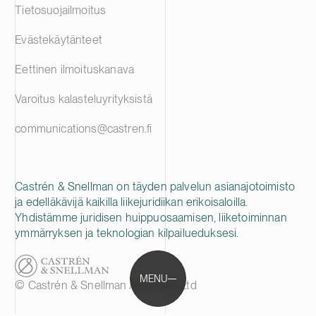
Tietosuojailmoitus
Evästekäytänteet
Eettinen ilmoituskanava
Varoitus kalasteluyrityksistä
communications@castren.fi
Castrén & Snellman on täyden palvelun asianajotoimisto
ja edelläkävijä kaikilla liikejuridiikan erikoisaloilla.
Yhdistämme juridisen huippuosaamisen, liiketoiminnan
ymmärryksen ja teknologian kilpailueduksesi.
MENU
© Castrén & Snellman Attorneys Ltd