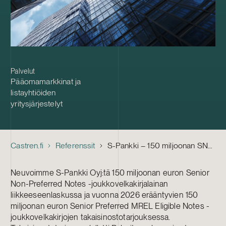
Palvelut
Pääomamarkkinat ja
listayhtiöiden
yritysjärjestelyt
Castren.fi
Referenssit
S-Pankki – 150 miljoonan SNP-joukkovelkakirjalainan liikkeeseenlasku sekä vuonna 2026 erääntyvän joukkovelkakirjalainan takaisinosto
Neuvoimme S-Pankki Oyj:tä 150 miljoonan euron Senior
Non-Preferred Notes -joukkovelkakirjalainan
liikkeeseenlaskussa ja vuonna 2026 erääntyvien 150
miljoonan euron Senior Preferred MREL Eligible Notes -
joukkovelkakirjojen takaisinostotarjouksessa.