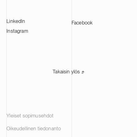
työllistää lähes 700 ammattilaista
Euroopassa sekä Pohjois- ja Etelä-
Amerikassa. Suomisen osake noteerataan
LinkedIn
Facebook
Nasdaq Helsingissä.
Instagram
Takaisin ylös ⬏
Yleiset sopimusehdot
Oikeudellinen tiedonanto