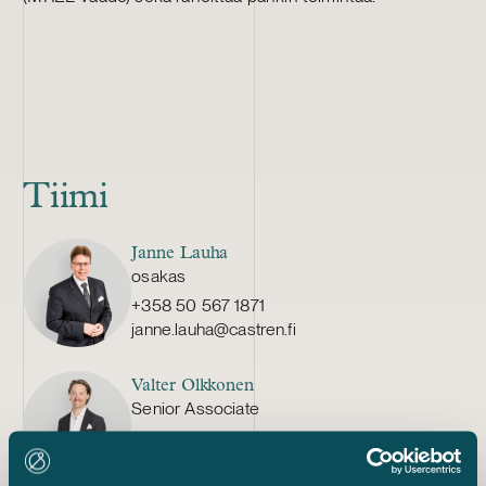
Tiimi
Janne Lauha
osakas
+358 50 567 1871
janne.lauha@castren.fi
Valter Olkkonen
Senior Associate
+358 40 829 1436
valter.olkkonen@castren.fi