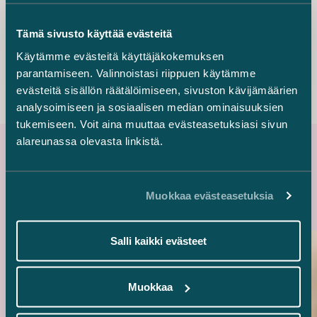
Sari Suutari
Tämä sivusto käyttää evästeitä
Associate
+358 50 362 3094
Käytämme evästeitä käyttäjäkokemuksen
sari.suutari@castren.fi
parantamiseen. Valinnoistasi riippuen käytämme
evästeitä sisällön räätälöimiseen, sivuston kävijämäärien
analysoimiseen ja sosiaalisen median ominaisuuksien
tukemiseen. Voit aina muuttaa evästeasetuksiasi sivun
alareunassa olevasta linkistä.
Uusimmat referenssit
Muokkaa evästeasetuksia
Salli kaikki evästeet
Muokkaa