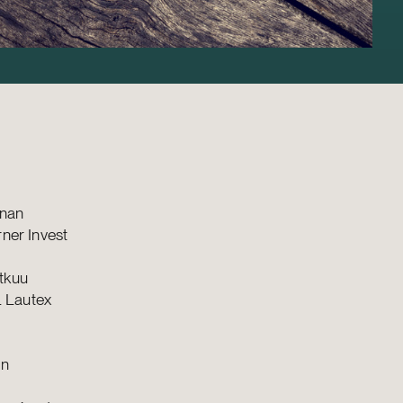
nnan
rner Invest
atkuu
. Lautex
en