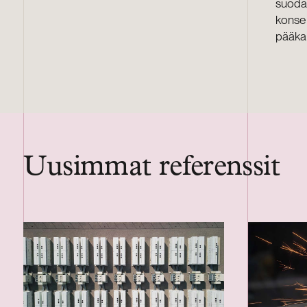
suodat
konser
pääkau
Uusimmat referenssit