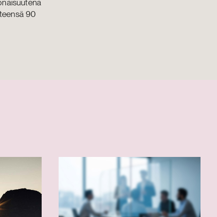
konaisuutena
yhteensä 90