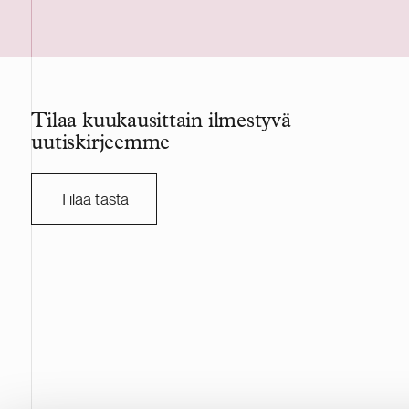
pitkäaikaisena hankekehittäjänä. Delta
Kaupan tot
Capacity on sveitsiläinen suurten
tavanomaist
akkuvarastojärjestelmien kehittäjä.
viranomais
Projekti vahvistaa Delta Capacityn
vuonna 200
kasvavaa pohjoismaista portfoliota.
konepajateo
Tilaa kuukausittain ilmestyvä
sopimusvalm
uutiskirjeemme
joka on lis
päälistalla
työntekijää,
Tilaa tästä
liikevaihto 
kruunua. A
transaktios
asianajotoi