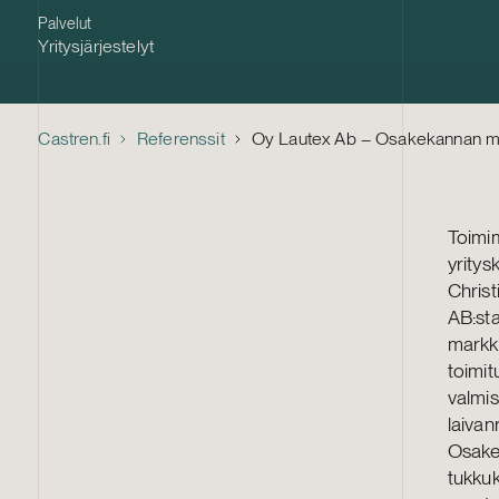
Palvelut
Yritysjärjestelyt
Castren.fi
Referenssit
Oy Lautex Ab – Osakekannan m
Toimim
yrity
Christ
AB:sta
markki
toimit
valmis
laivan
Osake
tukkuk