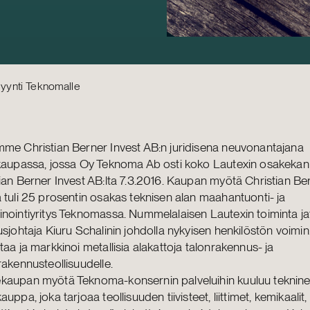
yynti Teknomalle
me Christian Berner Invest AB:n juridisena neuvonantajana
skaupassa, jossa Oy Teknoma Ab osti koko Lautexin osakeka
ian Berner Invest AB:lta 7.3.2016. Kaupan myötä Christian Be
 tuli 25 prosentin osakas teknisen alan maahantuonti- ja
nointiyritys Teknomassa. Nummelalaisen Lautexin toiminta j
usjohtaja Kiuru Schalinin johdolla nykyisen henkilöstön voimin
taa ja markkinoi metallisia alakattoja talonrakennus- ja
rakennusteollisuudelle.
kaupan myötä Teknoma-konsernin palveluihin kuuluu teknin
auppa, joka tarjoaa teollisuuden tiivisteet, liittimet, kemikaalit,