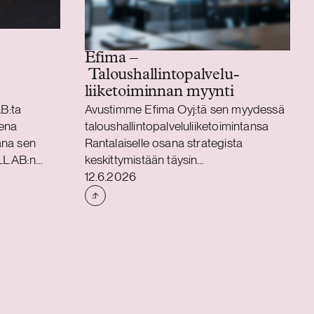
Efima –
Taloushallintopalvelu­
liiketoiminnan myynti
B:ta
Avustimme Efima Oyj:tä sen myydessä
sena
taloushallintopalveluliiketoimintansa
ana sen
Rantalaiselle osana strategista
LL AB:n
keskittymistään täysin
Julkaistu
ionRacen
liiketoimintasovellusten ja data- ja
12.6.2026
a
tekoälyratkaisujen toimittamiseen.
alainen
Kaupan myötä
er
taloushallintopalveluiden
tsissa
asiakassopimukset ja 65 palveluiden
inen treeni-
parissa työskentelevää asiantuntijaa
olutionRace
siirtyvät Rantalaiselle.
lainen
Liiketoimintakauppa toteutetaan
joaa
liikkeenluovutuksena ja asiantuntijat