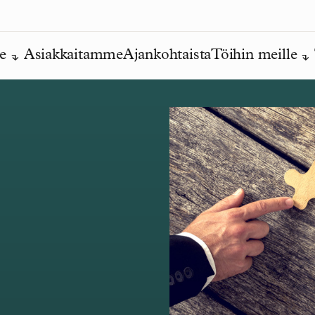
e
Asiakkaitamme
Ajankohtaista
Töihin meille