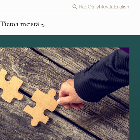
Hae
Ota yhteyttä
English
Tietoa meistä