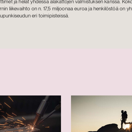
timet ja helat yhdessä alakattojen valmistuksen kanssa. Ko
nin liikevaihto on n. 17,5 miljoonaa euroa ja henkilöstöä on 
punkiseudun eri toimipisteissä.