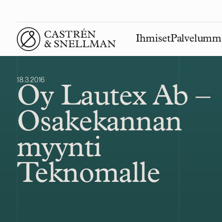
Ihmiset
Palvelumm
Front page
18.3.2016
Oy Lautex Ab –
Osakekannan
myynti
Teknomalle