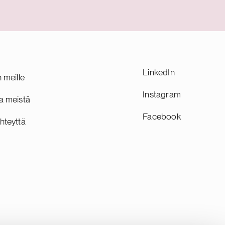
iviseen
siirtyvät uuden omistajan palvelukseen
gitaalisella
vanhoina työntekijöinä. Efima on
 palvelee
suomalainen digiyhtiö, joka edistää
Yhtiö on
suurten ja keskisuurten yritysten kasvua
holmassa
tehostamalla asiakkaidensa
liiketoimintaprosesseja ja luomalla niille
LinkedIn
n meille
kilpailuetua tekoälyn ja datan
innovatiivisella hyödyntämisellä. Yhtiöllä
Instagram
a meistä
on lähes 200 asiantuntijaa Helsingissä
Facebook
ja Tampereella.
hteyttä