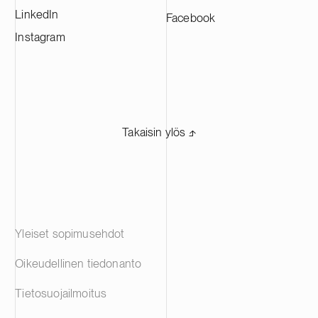
Amerikassa. Suomisen osake noteerataan
LinkedIn
Facebook
Nasdaq Helsingissä.
Instagram
Takaisin ylös ⬏
Yleiset sopimusehdot
Oikeudellinen tiedonanto
Tietosuojailmoitus