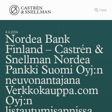
Front page
Hae
4.4.2014
Nordea Bank
Finland – Castrén &
Snellman Nordea
Pankki Suomi Oyj:n
neuvonantajana
Verkkokauppa.com
Oyj:n
listautumisannissa