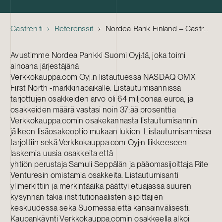
Castren.fi
Referenssit
Nordea Bank Finland – Castrén & Snellman Nordea Pankki Suomi Oyj:n neuvonantajana Verkkokauppa.com Oyj:n listautumisannissa
Avustimme Nordea Pankki Suomi Oyj:tä, joka toimi
ainoana järjestäjänä
Verkkokauppa.com Oyj:n listautuessa NASDAQ OMX
First North -markkinapaikalle. Listautumisannissa
tarjottujen osakkeiden arvo oli 64 miljoonaa euroa, ja
osakkeiden määrä vastasi noin 37:ää prosenttia
Verkkokauppa.comin osakekannasta listautumisannin
jälkeen lisäosakeoptio mukaan lukien. Listautumisannissa
tarjottiin sekä Verkkokauppa.com Oyj:n liikkeeseen
laskemia uusia osakkeita että
yhtiön perustaja Samuli Seppälän ja pääomasijoittaja Rite
Venturesin omistamia osakkeita. Listautumisanti
ylimerkittiin ja merkintäaika päättyi etuajassa suuren
kysynnän takia institutionaalisten sijoittajien
keskuudessa sekä Suomessa että kansainvälisesti.
Kaupankäynti Verkkokauppa.comin osakkeella alkoi