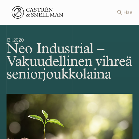
Front page
Hae
13.1.2020
Neo Industrial –
Vakuudellinen vihreä
seniorjoukkolaina