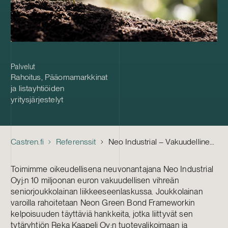
Palvelut
Rahoitus
,
Pääomamarkkinat
ja listayhtiöiden
yritysjärjestelyt
Castren.fi
Referenssit
Neo Industrial – Vakuudellinen vihreä seniorjoukkolaina
Toimimme oikeudellisena neuvonantajana Neo Industrial
Oyj:n 10 miljoonan euron vakuudellisen vihreän
seniorjoukkolainan liikkeeseenlaskussa. Joukkolainan
varoilla rahoitetaan Neon Green Bond Frameworkin
kelpoisuuden täyttäviä hankkeita, jotka liittyvät sen
tytäryhtiön Reka Kaapeli Oy:n tuotevalikoimaan ja