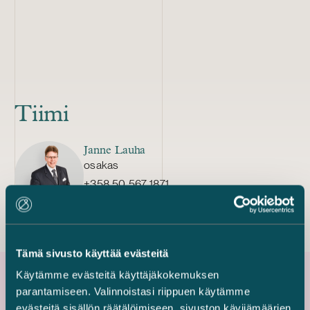
Tiimi
Janne Lauha
osakas
+358 50 567 1871
janne.lauha@castren.fi
Tämä sivusto käyttää evästeitä
Käytämme evästeitä käyttäjäkokemuksen
parantamiseen. Valinnoistasi riippuen käytämme
Uusimmat referenssit
evästeitä sisällön räätälöimiseen, sivuston kävijämäärien