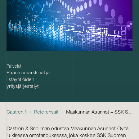
Palvelut
Pääomamarkkinat ja
listayhtiöiden
yritysjärjestelyt
Castren.fi
Referenssit
Maakunnan Asunnot – SSK Suomen Säästäjien Kiinteistöt Oyj:tä koskeva ostotarjous
Castrén & Snellman edustaa Maakunnan Asunnot Oy:tä
julkisessa ostotarjouksessa, joka koskee SSK Suomen