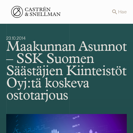
Front page
Hae
23.10.2014
Maakunnan Asunnot
– SSK Suomen
Säästäjien Kiinteistöt
Oyj:tä koskeva
ostotarjous