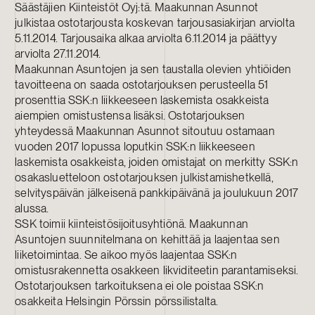
Säästäjien Kiinteistöt Oyj:tä. Maakunnan Asunnot
julkistaa ostotarjousta koskevan tarjousasiakirjan arviolta
5.11.2014. Tarjousaika alkaa arviolta 6.11.2014 ja päättyy
arviolta 27.11.2014.
Maakunnan Asuntojen ja sen taustalla olevien yhtiöiden
tavoitteena on saada ostotarjouksen perusteella 51
prosenttia SSK:n liikkeeseen laskemista osakkeista
aiempien omistustensa lisäksi. Ostotarjouksen
yhteydessä Maakunnan Asunnot sitoutuu ostamaan
vuoden 2017 lopussa loputkin SSK:n liikkeeseen
laskemista osakkeista, joiden omistajat on merkitty SSK:n
osakasluetteloon ostotarjouksen julkistamishetkellä,
selvityspäivän jälkeisenä pankkipäivänä ja joulukuun 2017
alussa.
SSK toimii kiinteistösijoitusyhtiönä. Maakunnan
Asuntojen suunnitelmana on kehittää ja laajentaa sen
liiketoimintaa. Se aikoo myös laajentaa SSK:n
omistusrakennetta osakkeen likviditeetin parantamiseksi.
Ostotarjouksen tarkoituksena ei ole poistaa SSK:n
osakkeita Helsingin Pörssin pörssilistalta.