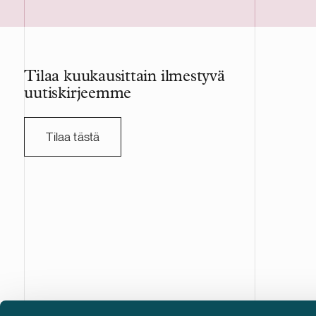
Capacity on sveitsiläinen suurten
tavanomaist
akkuvarastojärjestelmien kehittäjä.
viranomais
Projekti vahvistaa Delta Capacityn
vuonna 200
kasvavaa pohjoismaista portfoliota.
konepajateo
Tilaa kuukausittain ilmestyvä
sopimusvalm
uutiskirjeemme
joka on lis
päälistalla
työntekijää,
Tilaa tästä
liikevaihto 
kruunua. A
transaktios
asianajotoi