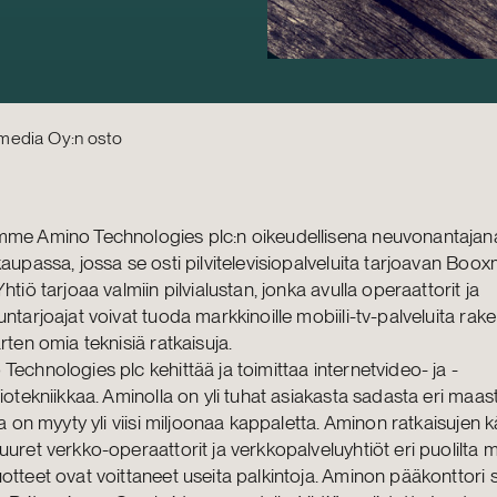
media Oy:n osto
mme Amino Technologies plc:n oikeudellisena neuvonantajan
kaupassa, jossa se osti pilvitelevisiopalveluita tarjoavan Boo
Yhtiö tarjoaa valmiin pilvialustan, jonka avulla operaattorit ja
untarjoajat voivat tuoda markkinoille mobiili-tv-palveluita ra
arten omia teknisiä ratkaisuja.
Technologies plc kehittää ja toimittaa internetvideo- ja -
siotekniikkaa. Aminolla on yli tuhat asiakasta sadasta eri maast
ita on myyty yli viisi miljoonaa kappaletta. Aminon ratkaisujen k
uuret verkko-operaattorit ja verkkopalveluyhtiöt eri puolilta 
otteet ovat voittaneet useita palkintoja. Aminon pääkonttori s