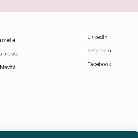
gitaalisella
vanhoina työntekijöinä. Efima on
 palvelee
suomalainen digiyhtiö, joka edistää
Yhtiö on
suurten ja keskisuurten yritysten kasvua
holmassa
tehostamalla asiakkaidensa
liiketoimintaprosesseja ja luomalla niille
LinkedIn
n meille
kilpailuetua tekoälyn ja datan
innovatiivisella hyödyntämisellä. Yhtiöllä
Instagram
a meistä
on lähes 200 asiantuntijaa Helsingissä
Facebook
ja Tampereella.
hteyttä