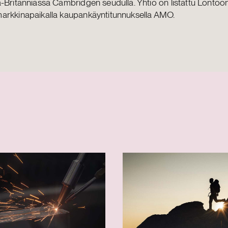
-Britanniassa Cambridgen seudulla. Yhtiö on listattu Lontoo
arkkinapaikalla kaupankäyntitunnuksella AMO.