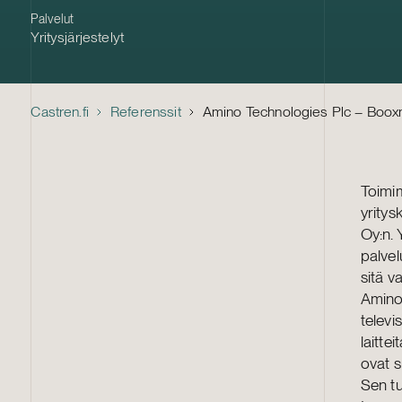
Palvelut
Yritysjärjestelyt
Castren.fi
Referenssit
Amino Technologies Plc – Boox
Toimi
yritys
Oy:n. 
palvel
sitä v
Amino 
televi
laitte
ovat s
Sen tu