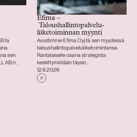
Efima –
Taloushallintopalvelu­
liiketoiminnan myynti
B:ta
Avustimme Efima Oyj:tä sen myydessä
sena
taloushallintopalveluliiketoimintansa
ana sen
Rantalaiselle osana strategista
LL AB:n
keskittymistään täysin
Julkaistu
ionRacen
liiketoimintasovellusten ja data- ja
12.6.2026
a
tekoälyratkaisujen toimittamiseen.
alainen
Kaupan myötä
er
taloushallintopalveluiden
tsissa
asiakassopimukset ja 65 palveluiden
inen treeni-
parissa työskentelevää asiantuntijaa
olutionRace
siirtyvät Rantalaiselle.
lainen
Liiketoimintakauppa toteutetaan
joaa
liikkeenluovutuksena ja asiantuntijat
iviseen
siirtyvät uuden omistajan palvelukseen