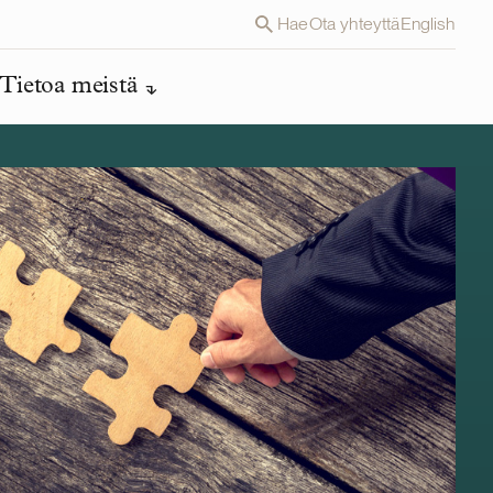
Hae
Ota yhteyttä
English
Tietoa meistä