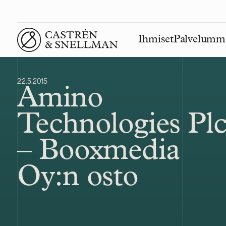
Ihmiset
Palvelumm
Front page
22.5.2015
Amino
Technologies Pl
– Booxmedia
Oy:n osto