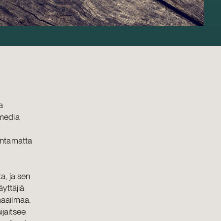
a
xmedia
kentamatta
a, ja sen
äyttäjiä
maailmaa.
ijaitsee