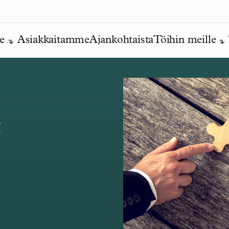
e
Asiakkaitamme
Ajankohtaista
Töihin meille
c