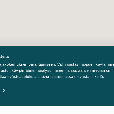
teitä
äjäkokemuksen parantamiseen. Valinnoistasi riippuen käytämme
sivuston kävijämäärien analysoimiseen ja sosiaalisen median omi
taa evästeasetuksiasi sivun alareunassa olevasta linkistä.