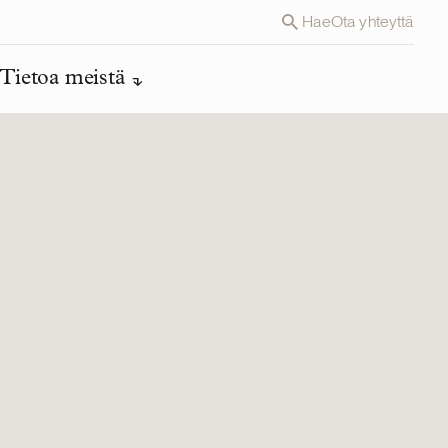
Hae
Ota yhteyttä
Tietoa meistä