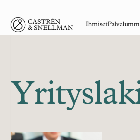
Ihmiset
Palvelumm
Front page
Yrityslak