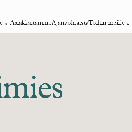
e
Asiakkaitamme
Ajankohtaista
Töihin meille
imies