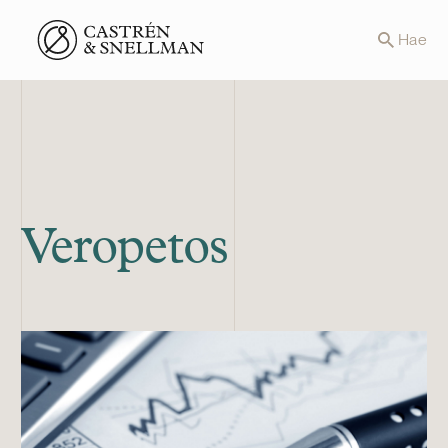
Front page
Hae
Veropetos