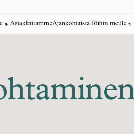
e
Asiakkaitamme
Ajankohtaista
Töihin meille
ohtamine