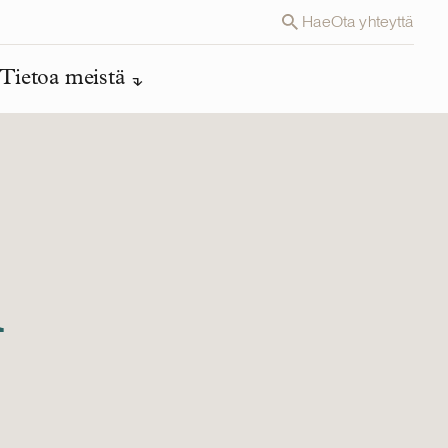
Hae
Ota yhteyttä
Tietoa meistä
n