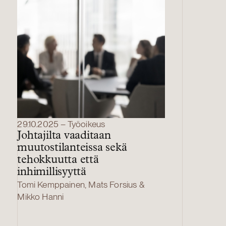
29.10.2025 – Työoikeus
Johtajilta vaaditaan
muutostilanteissa sekä
tehokkuutta että
inhimillisyyttä
Tomi Kemppainen, Mats Forsius &
Mikko Hanni