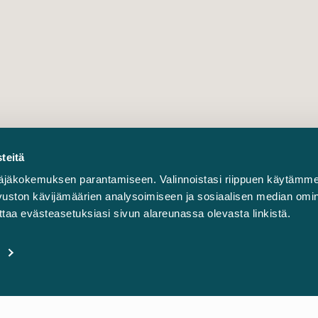
teitä
äjäkokemuksen parantamiseen. Valinnoistasi riippuen käytämme
sivuston kävijämäärien analysoimiseen ja sosiaalisen median omi
taa evästeasetuksiasi sivun alareunassa olevasta linkistä.