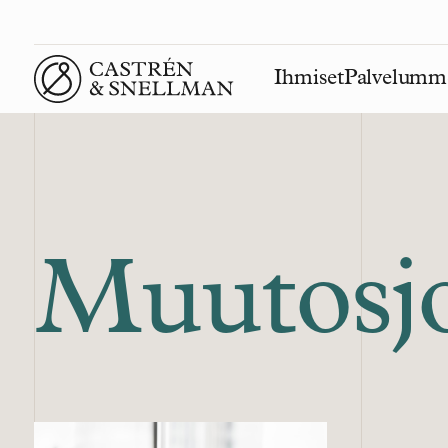
Ihmiset
Palvelumm
Front page
Muutosj