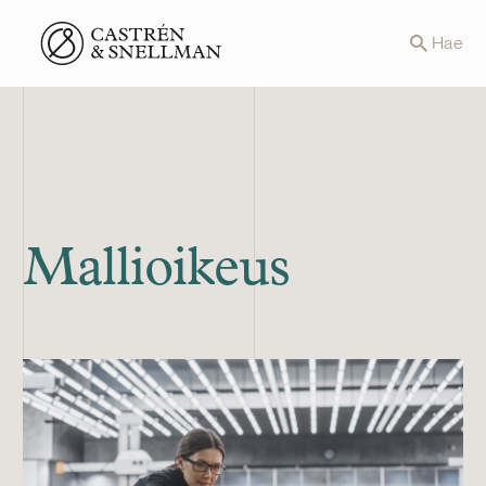
Front page
Hae
Mallioikeus