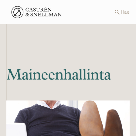
Front page
Hae
Maineenhallinta