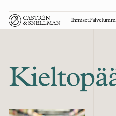
Ihmiset
Palvelumm
Front page
Kieltopä