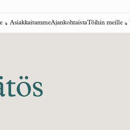
e
Asiakkaitamme
Ajankohtaista
Töihin meille
ätös