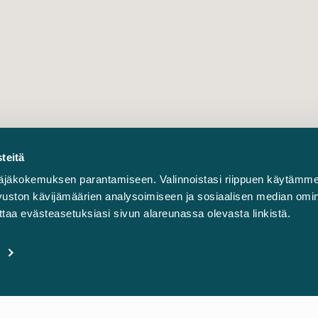
teitä
äjäkokemuksen parantamiseen. Valinnoistasi riippuen käytämme
sivuston kävijämäärien analysoimiseen ja sosiaalisen median omi
taa evästeasetuksiasi sivun alareunassa olevasta linkistä.