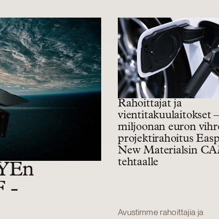
Rahoittajat ja
vientitakuulaitokset 
miljoonan euron vihr
projektirahoitus Eas
New Materialsin C
tehtaalle
EYEn
F -
Avustimme rahoittajia ja