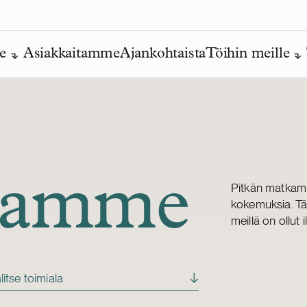
e
Asiakkaitamme
Ajankohtaista
Töihin meille
itamme
Pitkän matkam
kokemuksia. Täs
meillä on ollut 