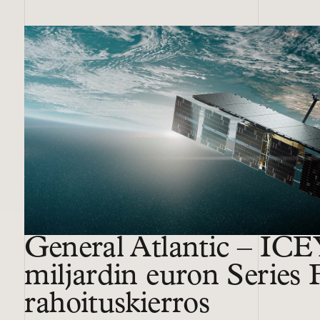
11 more cases
General Atlantic – IC
miljardin euron Series 
rahoituskierros