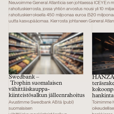
Neuvoimme General Atlanticia sen johtaessa ICEYE:n mil
rahoituskierrosta, jossa yhtiön arvostus nousi yli 10 milj
rahoituskierroksella 450 miljoonaa euroa (520 miljoonaa
uutta kasvupääomaa. Kierrosta johtaneen General Atlantici
kierroksella olivat Solidium, Tesi, Varma, Ilmarinen, Lifel
Investment Authority (QIA) ja TCV. Kierroksen koko ylitt
osakeannin lisäksi toteutettujen osakekauppojen kans
johtava avaruudesta saatavan tiedustelutiedon toimittaja
seurannan kyvykkyyksiä muutosten havaitsemiseksi ja ni
tahansa maapallolla. Yhtiö operoi maailman suurinta ja 
tutkasatelliittikonstellaatiota. General Atlantic on johtav
pääomasijoittaja, jolla on lähes viidenkymmenen vuod
strategisen näkemyksen tarjoamisesta yli 885 yritykselle
Swedbank –
HANZA –
Maaliskuun 2026 lopussa General Atlantic hallinnoi noin
Trophin suomalaisen
teräsrak
dollarin varoja eri sijoitusstrategioissaan. Neuvoimme t
vähittäiskauppa­­­­­
kokoonp
Atlanticia yhdessä kansainvälisen asianajotoimiston Paul
kiinteistösalkun jälleenrahoitus
hankinta
Garrisonin kanssa.
Avustimme Swedbank AB:tä (publ)
Toimimme 
suomalaisen
oikeudellis