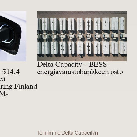
Delta Capacity – BESS-
– 514,4
energiavarastohankkeen osto
eä
pring Finland
AM-
Toimimme Delta Capacityn