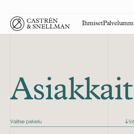
Ihmiset
Palvelumm
Front page
Asiakka