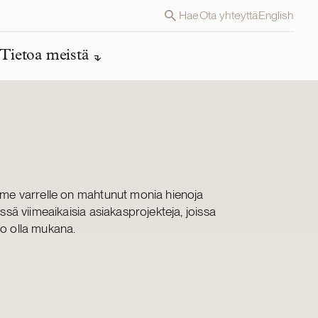
Hae
Ota yhteyttä
English
Tietoa meistä
me varrelle on mahtunut monia hienoja
sä viimeaikaisia asiakasprojekteja, joissa
ilo olla mukana.