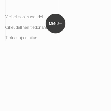
Yleiset sopimusehdot
MENU
Oikeudellinen tiedonanto
Tietosuojailmoitus
Evästekäytänteet
Eettinen ilmoituskanava
Varoitus kalasteluyrityksistä
communications@castren.fi
Castrén & Snellman on täyden palvelun asianajotoimisto
ja edelläkävijä kaikilla liikejuridiikan erikoisaloilla.
Yhdistämme juridisen huippuosaamisen, liiketoiminnan