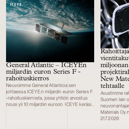
11 more cases
Rahoittaja
vientitaku
General Atlantic – ICEYEn
miljoonan
miljardin euron Series F -
projektir
rahoituskierros
New Mate
Neuvoimme General Atlanticia sen
tehtaalle
johtaessa ICEYE:n miljardin euron Series F
Avustimme raho
-rahoituskierrosta, jossa yhtiön arvostus
Suomen lain o
nousi yli 10 miljardiin euroon. ICEYE keräsi
neuvonantaja
rahoituskierroksella 450 miljoonaa euroa
Materials Oy:
(520 miljoonaa Yhdysvaltain dollaria) uutta
katodiaktiivim
21.7.2026
kasvupääomaa. Kierrosta johtaneen
tehtaan kehit