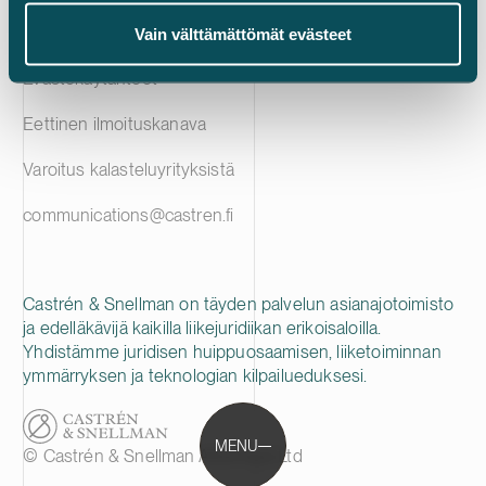
Tietosuojailmoitus
Vain välttämättömät evästeet
Evästekäytänteet
Eettinen ilmoituskanava
Varoitus kalasteluyrityksistä
communications@castren.fi
Castrén & Snellman on täyden palvelun asianajotoimisto
ja edelläkävijä kaikilla liikejuridiikan erikoisaloilla.
Yhdistämme juridisen huippuosaamisen, liiketoiminnan
ymmärryksen ja teknologian kilpailueduksesi.
MENU
© Castrén & Snellman Attorneys Ltd