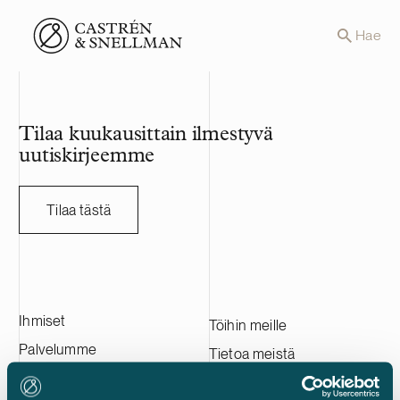
Front page
Hae
Tilaa kuukausittain ilmestyvä
uutiskirjeemme
Tilaa tästä
Ihmiset
Töihin meille
Palvelumme
Tietoa meistä
Asiakkaitamme
Ota yhteyttä