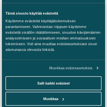
Ajankohtaista
Tämä sivusto käyttää evästeitä
LinkedIn
Käytämme evästeitä käyttäjäkokemuksen
Facebook
parantamiseen. Valinnoistasi riippuen käytämme
Instagram
evästeitä sisällön räätälöimiseen, sivuston kävijämäärien
analysoimiseen ja sosiaalisen median ominaisuuksien
tukemiseen. Voit aina muuttaa evästeasetuksiasi sivun
alareunassa olevasta linkistä.
Takaisin ylös ⬏
Muokkaa evästeasetuksia
Salli kaikki evästeet
Yleiset sopimusehdot
Muokkaa
Oikeudellinen tiedonanto