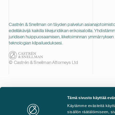
Castrén & Snellman on täyden palvelun asianajotoimisto
edelläkävijä kaikilla liikejuridiikan erikoisaloilla. Yhdistäm
juridisen huippuosaamisen, liiketoiminnan ymmärryksen 
teknologian kilpailueduksesi.
© Castrén & Snellman Attorneys Ltd
Tämä sivusto käyttää eväs
Käytämme evästeitä käytt
sisällön räätälöimiseen, 