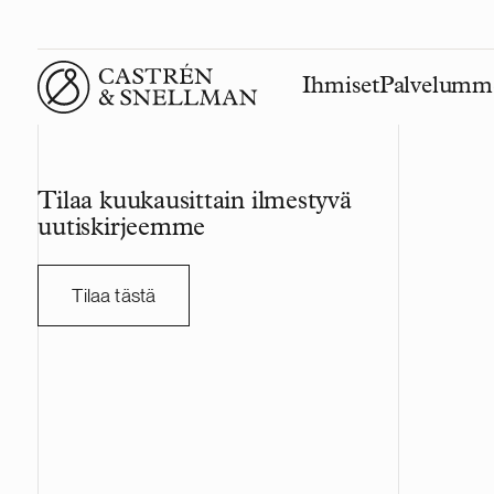
Ihmiset
Palvelumm
Front page
Tilaa kuukausittain ilmestyvä
uutiskirjeemme
Tilaa tästä