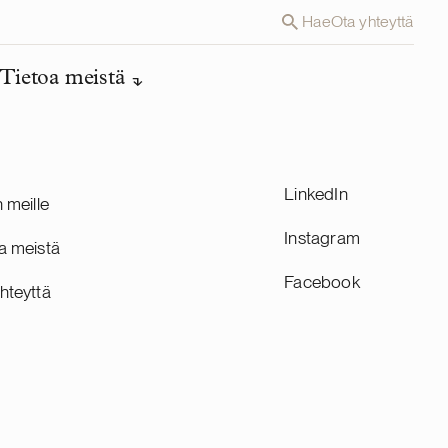
Hae
Ota yhteyttä
Tietoa meistä
LinkedIn
n meille
Instagram
a meistä
Facebook
hteyttä