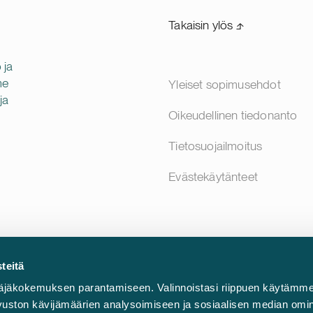
Takaisin ylös ⬏
 ja
me
Yleiset sopimusehdot
ja
Oikeudellinen tiedonanto
Tietosuojailmoitus
Evästekäytänteet
teitä
äjäkokemuksen parantamiseen. Valinnoistasi riippuen käytämme
sivuston kävijämäärien analysoimiseen ja sosiaalisen median omi