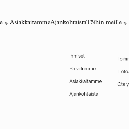
e
Asiakkaitamme
Ajankohtaista
Töihin meille
Ihmiset
Töihi
Palvelumme
Tieto
Asiakkaitamme
Ota y
Ajankohtaista