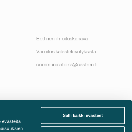
Eettinen ilmoituskanava
Varoitus kalasteluyrityksistä
communications@castren.fi
Salli kaikki evästeet
 evästeitä
naisuuksien