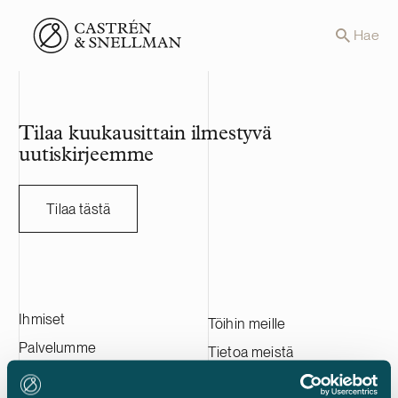
Front page
Hae
Tilaa kuukausittain ilmestyvä
uutiskirjeemme
Tilaa tästä
Ihmiset
Töihin meille
Palvelumme
Tietoa meistä
Asiakkaitamme
Ota yhteyttä