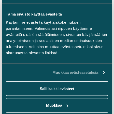
Ajankohtaista
Tämä sivusto käyttää evästeitä
LinkedIn
Käytämme evästeitä käyttäjäkokemuksen
Facebook
parantamiseen. Valinnoistasi riippuen käytämme
Instagram
evästeitä sisällön räätälöimiseen, sivuston kävijämäärien
analysoimiseen ja sosiaalisen median ominaisuuksien
tukemiseen. Voit aina muuttaa evästeasetuksiasi sivun
alareunassa olevasta linkistä.
Takaisin ylös ⬏
Muokkaa evästeasetuksia
Salli kaikki evästeet
Yleiset sopimusehdot
Muokkaa
Oikeudellinen tiedonanto