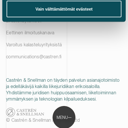
Tietosuojailmoitus
Vain välttämättömät evästeet
Evästekäytänteet
Eettinen ilmoituskanava
Varoitus kalasteluyrityksistä
communications@castren.fi
Castrén & Snellman on täyden palvelun asianajotoimisto
ja edelläkävijä kaikilla liikejuridiikan erikoisaloilla.
Yhdistämme juridisen huippuosaamisen, liiketoiminnan
ymmärryksen ja teknologian kilpailueduksesi.
MENU
© Castrén & Snellman Attorneys Ltd