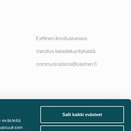
Eettinen ilmoituskanava
Varoitus kalasteluyrityksistä
communications@castren.fi
Salli kaikki evästeet
 evästeitä
naisuuksien