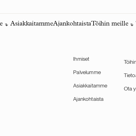
e
Asiakkaitamme
Ajankohtaista
Töihin meille
Ihmiset
Töihi
Palvelumme
Tieto
Asiakkaitamme
Ota y
Ajankohtaista