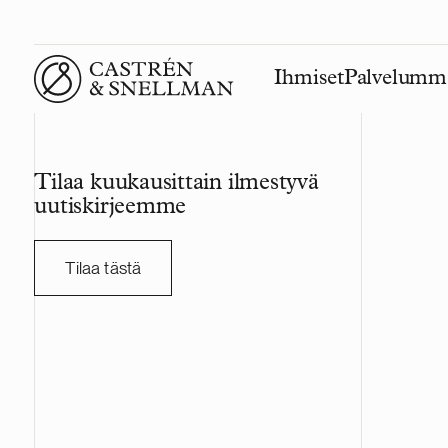
Ihmiset
Palvelumm
Front page
Tilaa kuukausittain ilmestyvä
uutiskirjeemme
Tilaa tästä