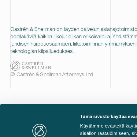
Castrén & Snellman on täyden palvelun asianajotoimisto
edelläkävijä kaikilla liikejuridiikan erikoisaloilla. Yhdistäm
juridisen huippuosaamisen, liiketoiminnan ymmärryksen 
teknologian kilpailueduksesi.
© Castrén & Snellman Attorneys Ltd
Tämä sivusto käyttää eväs
Käytämme evästeitä käytt
sisällön räätälöimiseen, 