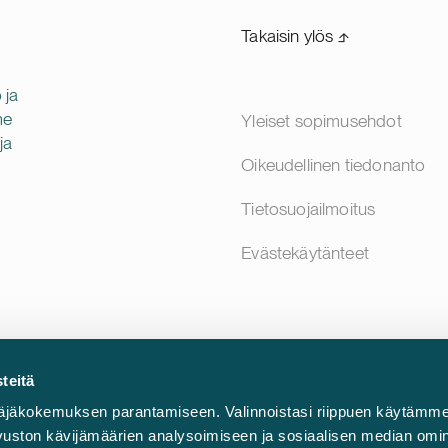
Takaisin ylös ⬏
 ja
me
Yleiset sopimusehdot
ja
Oikeudellinen tiedonanto
Tietosuojailmoitus
Evästekäytänteet
teitä
äjäkokemuksen parantamiseen. Valinnoistasi riippuen käytämme
sivuston kävijämäärien analysoimiseen ja sosiaalisen median omi