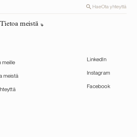
Hae
Ota yhteyttä
Tietoa meistä
LinkedIn
n meille
Instagram
a meistä
Facebook
hteyttä