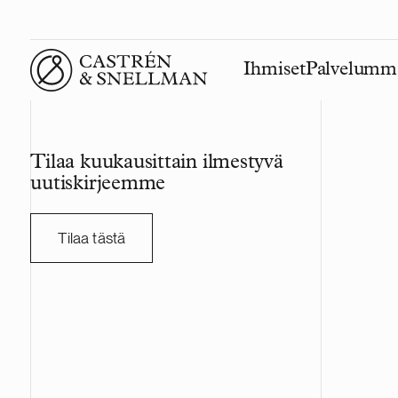
Ihmiset
Palvelumm
Front page
Tilaa kuukausittain ilmestyvä
uutiskirjeemme
Tilaa tästä