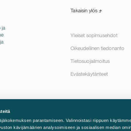
Takaisin ylös ⬏
 ja
me
Yleiset sopimusehdot
ja
Oikeudellinen tiedonanto
Tietosuojailmoitus
Evästekäytänteet
teitä
äjäkokemuksen parantamiseen. Valinnoistasi riippuen käytämme
sivuston kävijämäärien analysoimiseen ja sosiaalisen median omi