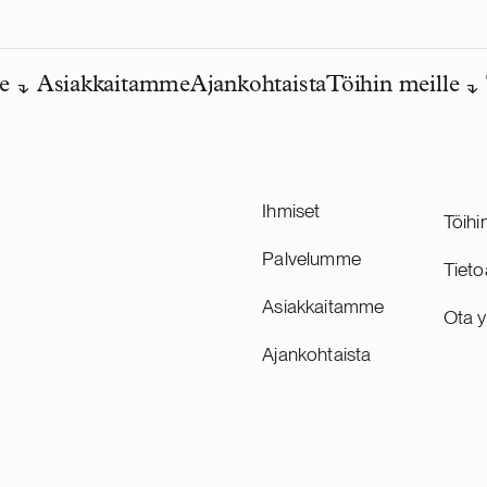
e
Asiakkaitamme
Ajankohtaista
Töihin meille
Ihmiset
Töihi
Palvelumme
Tieto
Asiakkaitamme
Ota y
Ajankohtaista