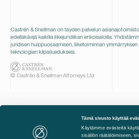
Castrén & Snellman on täyden palvelun asianajotoimisto
edelläkävijä kaikilla liikejuridiikan erikoisaloilla. Yhdistäm
juridisen huippuosaamisen, liiketoiminnan ymmärryksen 
teknologian kilpailueduksesi.
© Castrén & Snellman Attorneys Ltd
Tämä sivusto käyttää eväs
Käytämme evästeitä käytt
sisällön räätälöimiseen, 