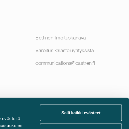
Eettinen ilmoituskanava
Varoitus kalasteluyrityksistä
communications@castren.fi
Salli kaikki evästeet
 evästeitä
naisuuksien