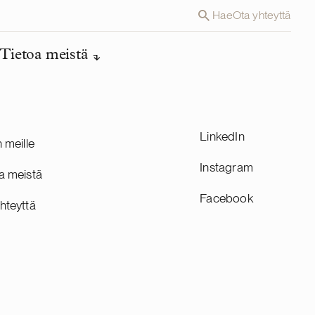
Hae
Ota yhteyttä
Tietoa meistä
LinkedIn
n meille
Instagram
a meistä
Facebook
hteyttä