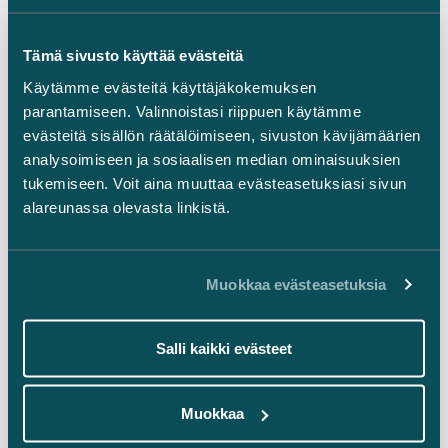
Ajankohtaista
Tämä sivusto käyttää evästeitä
LinkedIn
Käytämme evästeitä käyttäjäkokemuksen
Facebook
parantamiseen. Valinnoistasi riippuen käytämme
Instagram
evästeitä sisällön räätälöimiseen, sivuston kävijämäärien
analysoimiseen ja sosiaalisen median ominaisuuksien
tukemiseen. Voit aina muuttaa evästeasetuksiasi sivun
alareunassa olevasta linkistä.
Takaisin ylös ⬏
Muokkaa evästeasetuksia
Salli kaikki evästeet
Yleiset sopimusehdot
Muokkaa
Oikeudellinen tiedonanto