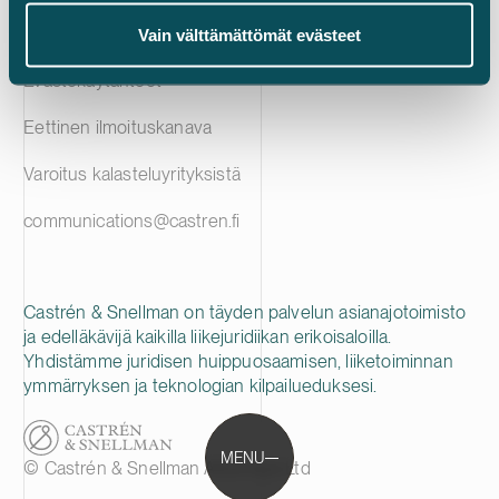
Tietosuojailmoitus
Vain välttämättömät evästeet
Evästekäytänteet
Eettinen ilmoituskanava
Varoitus kalasteluyrityksistä
communications@castren.fi
Castrén & Snellman on täyden palvelun asianajotoimisto
ja edelläkävijä kaikilla liikejuridiikan erikoisaloilla.
Yhdistämme juridisen huippuosaamisen, liiketoiminnan
ymmärryksen ja teknologian kilpailueduksesi.
MENU
© Castrén & Snellman Attorneys Ltd