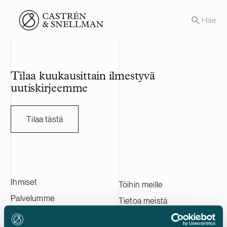
Front page
Hae
Tilaa kuukausittain ilmestyvä
uutiskirjeemme
Tilaa tästä
Ihmiset
Töihin meille
Palvelumme
Tietoa meistä
Asiakkaitamme
Ota yhteyttä