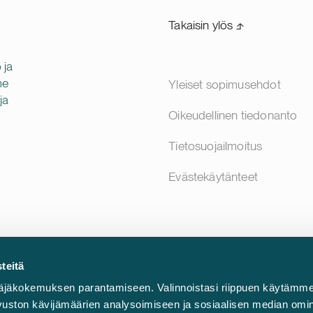
Takaisin ylös ⬏
 ja
me
Yleiset sopimusehdot
ja
Oikeudellinen tiedonanto
Tietosuojailmoitus
Evästekäytänteet
teitä
äjäkokemuksen parantamiseen. Valinnoistasi riippuen käytämme
sivuston kävijämäärien analysoimiseen ja sosiaalisen median omi