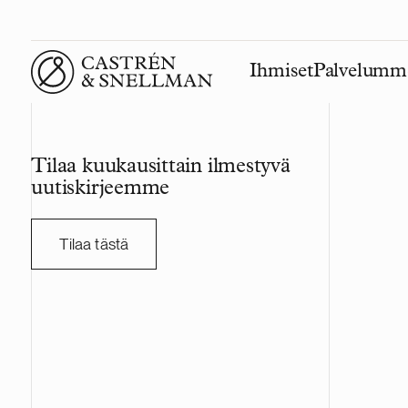
Ihmiset
Palvelumm
Front page
Tilaa kuukausittain ilmestyvä
uutiskirjeemme
Tilaa tästä