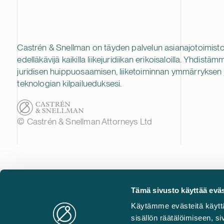
Castrén & Snellman on täyden palvelun asianajotoimisto
edelläkävijä kaikilla liikejuridiikan erikoisaloilla. Yhdistäm
juridisen huippuosaamisen, liiketoiminnan ymmärryksen 
teknologian kilpailueduksesi.
© Castrén & Snellman Attorneys Ltd
Tämä sivusto käyttää eväs
Käytämme evästeitä käytt
sisällön räätälöimiseen, 