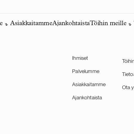
e
Asiakkaitamme
Ajankohtaista
Töihin meille
Ihmiset
Töihi
Palvelumme
Tieto
Asiakkaitamme
Ota y
Ajankohtaista