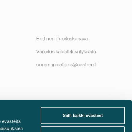
Eettinen ilmoituskanava
Varoitus kalasteluyrityksistä
communications@castren.fi
Salli kaikki evästeet
 evästeitä
naisuuksien