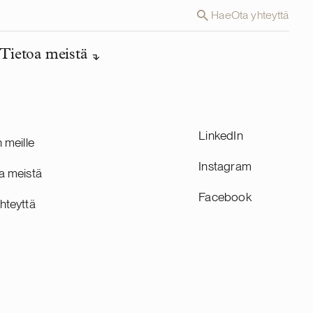
Hae
Ota yhteyttä
Tietoa meistä
LinkedIn
n meille
Instagram
a meistä
Facebook
hteyttä