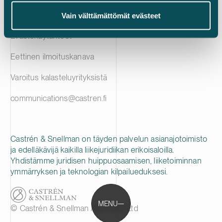
Tietosuojailmoitus
Vain välttämättömät evästeet
Evästekäytänteet
Eettinen ilmoituskanava
Varoitus kalasteluyrityksistä
communications@castren.fi
Castrén & Snellman on täyden palvelun asianajotoimisto
ja edelläkävijä kaikilla liikejuridiikan erikoisaloilla.
Yhdistämme juridisen huippuosaamisen, liiketoiminnan
ymmärryksen ja teknologian kilpailueduksesi.
MENU
© Castrén & Snellman Attorneys Ltd