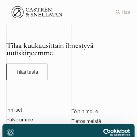
Front page
Hae
Tilaa kuukausittain ilmestyvä
uutiskirjeemme
Tilaa tästä
Ihmiset
Töihin meille
Palvelumme
Tietoa meistä
Asiakkaitamme
Ota yhteyttä