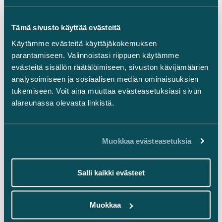
Ajankohtaista
Tämä sivusto käyttää evästeitä
LinkedIn
Käytämme evästeitä käyttäjäkokemuksen
Facebook
parantamiseen. Valinnoistasi riippuen käytämme
Instagram
evästeitä sisällön räätälöimiseen, sivuston kävijämäärien
analysoimiseen ja sosiaalisen median ominaisuuksien
tukemiseen. Voit aina muuttaa evästeasetuksiasi sivun
alareunassa olevasta linkistä.
Takaisin ylös ⬏
Muokkaa evästeasetuksia
Salli kaikki evästeet
Yleiset sopimusehdot
Muokkaa
Oikeudellinen tiedonanto