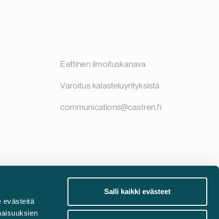
Eettinen ilmoituskanava
Varoitus kalasteluyrityksistä
communications@castren.fi
Salli kaikki evästeet
 evästeitä
naisuuksien