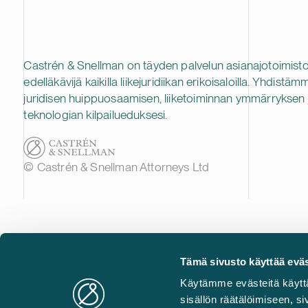
Castrén & Snellman on täyden palvelun asianajotoimisto
edelläkävijä kaikilla liikejuridiikan erikoisaloilla. Yhdistäm
juridisen huippuosaamisen, liiketoiminnan ymmärryksen 
teknologian kilpailueduksesi.
© Castrén & Snellman Attorneys Ltd
Tämä sivusto käyttää eväs
Käytämme evästeitä käytt
sisällön räätälöimiseen, 