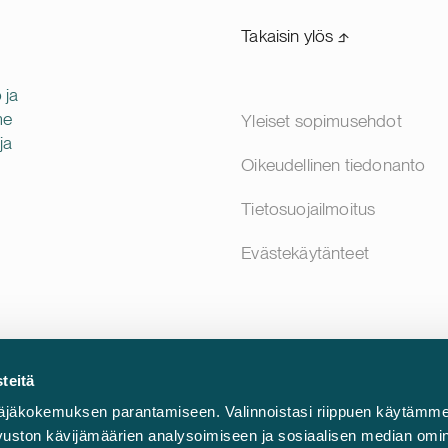
Takaisin ylös ⬏
 ja
me
Yleiset sopimusehdot
ja
Oikeudellinen tiedonanto
Tietosuojailmoitus
Evästekäytänteet
teitä
äjäkokemuksen parantamiseen. Valinnoistasi riippuen käytämme
sivuston kävijämäärien analysoimiseen ja sosiaalisen median omi