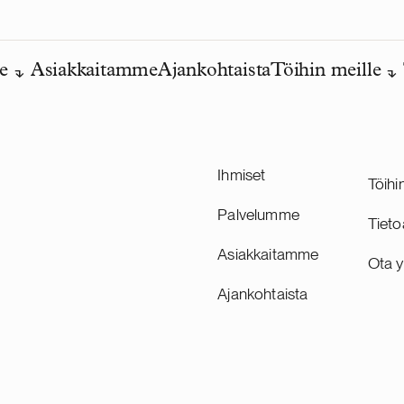
e
Asiakkaitamme
Ajankohtaista
Töihin meille
Ihmiset
Töihi
Palvelumme
Tieto
Asiakkaitamme
Ota y
Ajankohtaista