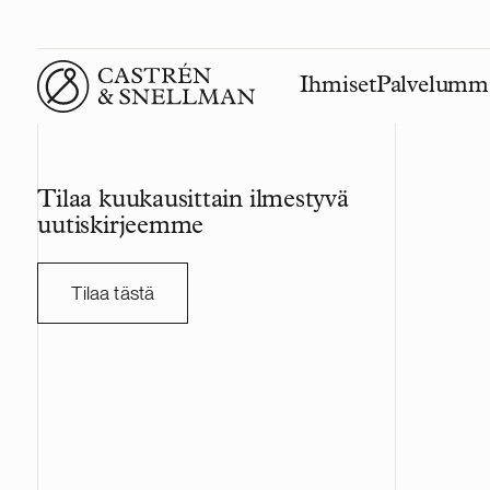
Ihmiset
Palvelumm
Front page
Tilaa kuukausittain ilmestyvä
uutiskirjeemme
Tilaa tästä