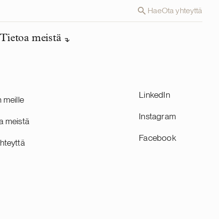
Hae
Ota yhteyttä
Tietoa meistä
LinkedIn
n meille
Instagram
a meistä
Facebook
hteyttä