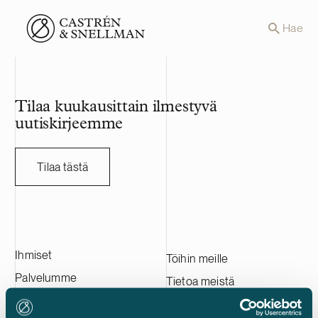
Front page
Hae
Tilaa kuukausittain ilmestyvä
uutiskirjeemme
Tilaa tästä
Ihmiset
Töihin meille
Palvelumme
Tietoa meistä
Asiakkaitamme
Ota yhteyttä