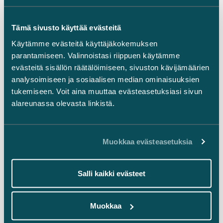
Ajankohtaista
Tämä sivusto käyttää evästeitä
LinkedIn
Käytämme evästeitä käyttäjäkokemuksen
Facebook
parantamiseen. Valinnoistasi riippuen käytämme
Instagram
evästeitä sisällön räätälöimiseen, sivuston kävijämäärien
analysoimiseen ja sosiaalisen median ominaisuuksien
tukemiseen. Voit aina muuttaa evästeasetuksiasi sivun
alareunassa olevasta linkistä.
Takaisin ylös ⬏
Muokkaa evästeasetuksia
Salli kaikki evästeet
Yleiset sopimusehdot
Muokkaa
Oikeudellinen tiedonanto