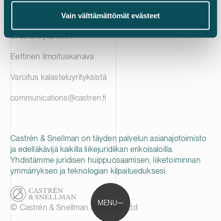
Tietosuojailmoitus
Vain välttämättömät evästeet
Evästekäytänteet
Eettinen ilmoituskanava
Varoitus kalasteluyrityksistä
communications@castren.fi
Castrén & Snellman on täyden palvelun asianajotoimisto
ja edelläkävijä kaikilla liikejuridiikan erikoisaloilla.
Yhdistämme juridisen huippuosaamisen, liiketoiminnan
ymmärryksen ja teknologian kilpailueduksesi.
MENU
© Castrén & Snellman Attorneys Ltd